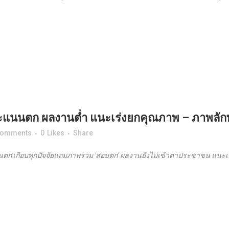
แนนตก ผลงานต่ำ แนะเร่งยกคุณภาพ – ภาพลัก
Comments
0
Likes
Share
นตก
’
เกือบทุกปัจจัยแถมภาพรวม
‘
สอบตก
’
ผลงานยังไม่เข้าตาประชาชน แนะเอ