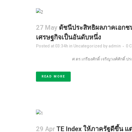
27 May
ดัชนีประสิทธิผลภาคเอกชน
เศรษฐกิจเป็นอันดับหนึ่ง
Posted at 03:34h
in
Uncategorized
by
admin
0 
ศ.ดร.เกรียงศักดิ์ เจริญวงศ์ศั
READ MORE
29 Apr
TE Index ให้ภาครัฐดีขึ้น แต่