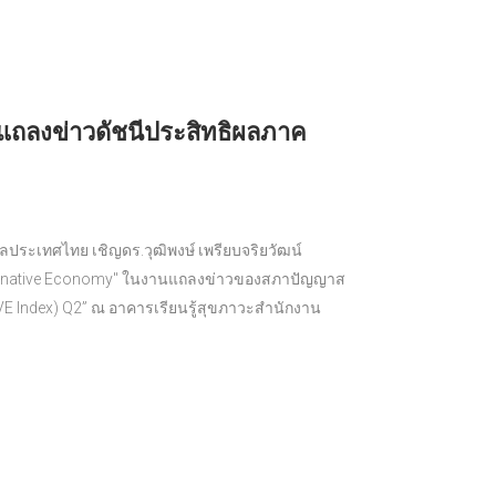
นแถลงข่าวดัชนีประสิทธิผลภาค
ลประเทศไทย เชิญดร.วุฒิพงษ์ เพรียบจริยวัฒน์
lternative Economy" ในงานแถลงข่าวของสภาปัญญาส
 (PVE Index) Q2” ณ อาคารเรียนรู้สุขภาวะสำนักงาน